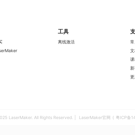
工具
买
离线激活
常
erMaker
文
课
新
更
025 LaserMaker. All Rights Reserved. |
LaserMaker官网
(
粤ICP备1