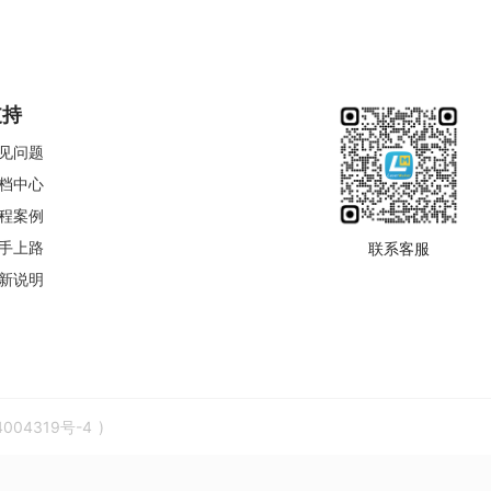
支持
见问题
档中心
程案例
手上路
联系客服
新说明
4004319号-4
)