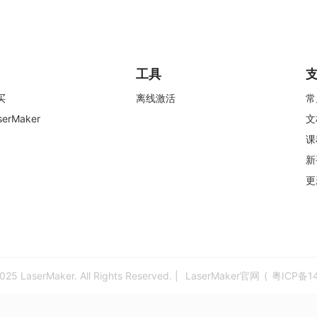
工具
买
离线激活
常
erMaker
文
课
新
更
025 LaserMaker. All Rights Reserved. |
LaserMaker官网
(
粤ICP备1