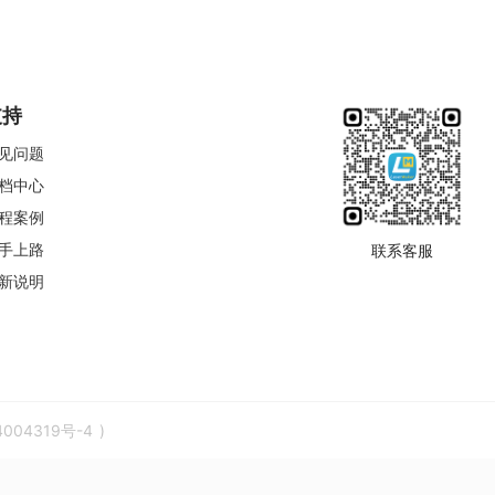
支持
见问题
档中心
程案例
手上路
联系客服
新说明
4004319号-4
)