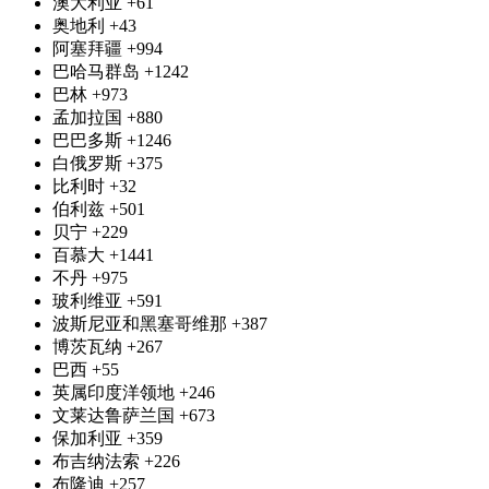
澳大利亚
+61
奥地利
+43
阿塞拜疆
+994
巴哈马群岛
+1242
巴林
+973
孟加拉国
+880
巴巴多斯
+1246
白俄罗斯
+375
比利时
+32
伯利兹
+501
贝宁
+229
百慕大
+1441
不丹
+975
玻利维亚
+591
波斯尼亚和黑塞哥维那
+387
博茨瓦纳
+267
巴西
+55
英属印度洋领地
+246
文莱达鲁萨兰国
+673
保加利亚
+359
布吉纳法索
+226
布隆迪
+257