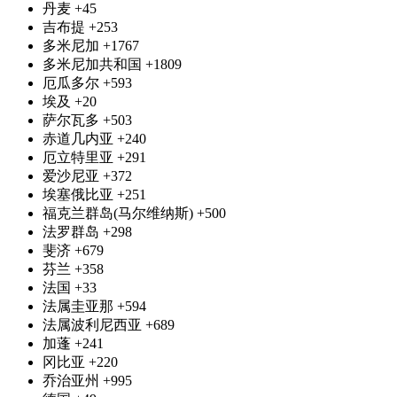
丹麦
+45
吉布提
+253
多米尼加
+1767
多米尼加共和国
+1809
厄瓜多尔
+593
埃及
+20
萨尔瓦多
+503
赤道几内亚
+240
厄立特里亚
+291
爱沙尼亚
+372
埃塞俄比亚
+251
福克兰群岛(马尔维纳斯)
+500
法罗群岛
+298
斐济
+679
芬兰
+358
法国
+33
法属圭亚那
+594
法属波利尼西亚
+689
加蓬
+241
冈比亚
+220
乔治亚州
+995