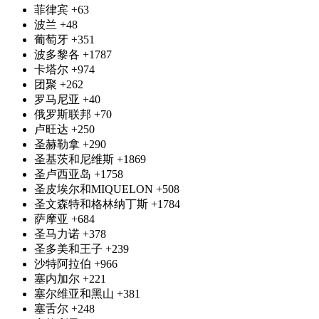
菲律宾
+63
波兰
+48
葡萄牙
+351
波多黎各
+1787
卡塔尔
+974
团聚
+262
罗马尼亚
+40
俄罗斯联邦
+70
卢旺达
+250
圣赫勒拿
+290
圣基茨和尼维斯
+1869
圣卢西亚岛
+1758
圣皮埃尔和MIQUELON
+508
圣文森特和格林纳丁斯
+1784
萨摩亚
+684
圣马力诺
+378
圣多美和王子
+239
沙特阿拉伯
+966
塞内加尔
+221
塞尔维亚和黑山
+381
塞舌尔
+248