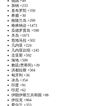
德国
+49
加纳
+233
直布罗陀
+350
希腊
+30
格陵兰岛
+299
格林纳达
+1473
瓜德罗普岛
+590
关岛
+1671
危地马拉
+502
几内亚
+224
几内亚比绍
+245
圭亚那
+592
海地
+509
教廷(梵蒂冈)
+39
洪都拉斯
+504
匈牙利
+36
冰岛
+354
印度
+91
印尼
+62
伊朗伊斯兰共和国
+98
伊拉克
+964
爱尔兰
+353