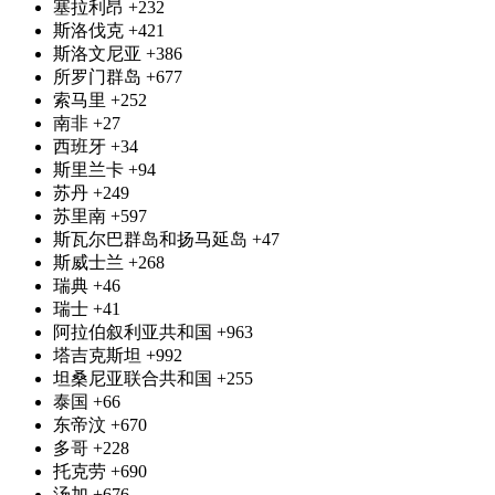
塞拉利昂
+232
斯洛伐克
+421
斯洛文尼亚
+386
所罗门群岛
+677
索马里
+252
南非
+27
西班牙
+34
斯里兰卡
+94
苏丹
+249
苏里南
+597
斯瓦尔巴群岛和扬马延岛
+47
斯威士兰
+268
瑞典
+46
瑞士
+41
阿拉伯叙利亚共和国
+963
塔吉克斯坦
+992
坦桑尼亚联合共和国
+255
泰国
+66
东帝汶
+670
多哥
+228
托克劳
+690
汤加
+676