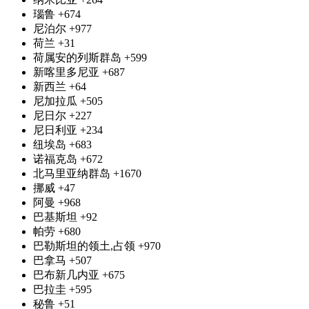
瑙鲁
+674
尼泊尔
+977
荷兰
+31
荷属安的列斯群岛
+599
新喀里多尼亚
+687
新西兰
+64
尼加拉瓜
+505
尼日尔
+227
尼日利亚
+234
纽埃岛
+683
诺福克岛
+672
北马里亚纳群岛
+1670
挪威
+47
阿曼
+968
巴基斯坦
+92
帕劳
+680
巴勒斯坦的领土,占领
+970
巴拿马
+507
巴布新几内亚
+675
巴拉圭
+595
秘鲁
+51