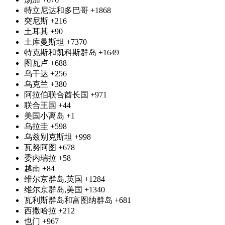
特立尼达和多巴哥
+1868
突尼斯
+216
土耳其
+90
土库曼斯坦
+7370
特克斯和凯科斯群岛
+1649
图瓦卢
+688
乌干达
+256
乌克兰
+380
阿拉伯联合酋长国
+971
联合王国
+44
美国小离岛
+1
乌拉圭
+598
乌兹别克斯坦
+998
瓦努阿图
+678
委内瑞拉
+58
越南
+84
维尔京群岛,英国
+1284
维尔京群岛,美国
+1340
瓦利斯群岛和富图纳群岛
+681
西撒哈拉
+212
也门
+967